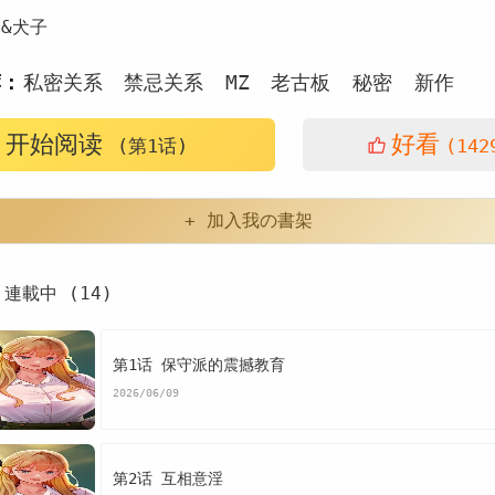
b&犬子
荐：
私密关系
禁忌关系
MZ
老古板
秘密
新作
开始阅读
好看
(第1话)
(142
+ 加入我の書架
連載中 (14)
第1话 保守派的震撼教育
2026/06/09
第2话 互相意淫