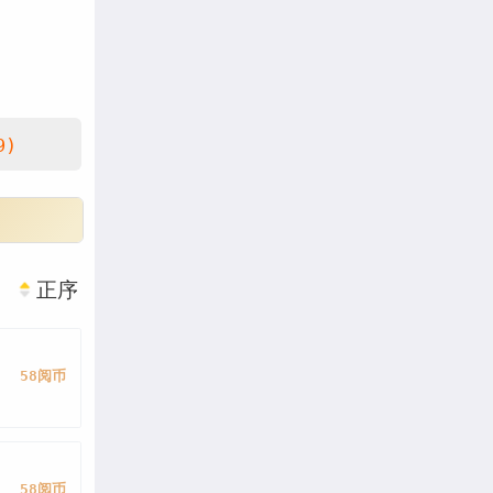
9)
正序
58阅币
58阅币