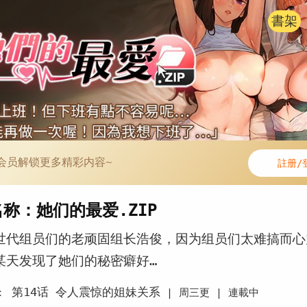
書架
会员解锁更多精彩内容~
註册/
称：她们的最爱.ZIP
世代组员们的老顽固组长浩俊，因为组员们太难搞而心
某天发现了她们的秘密癖好…
第14话 令人震惊的姐妹关系
：
|
周三更 |
連載中