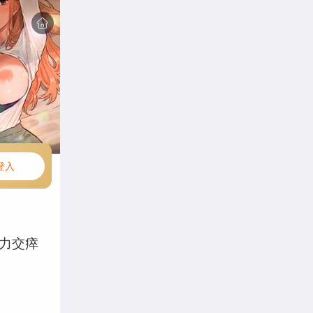
登入
力交瘁