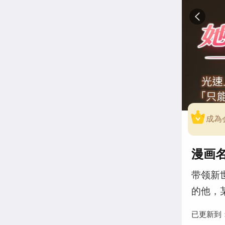
成為
漫画名
带领新
的他，
已更新到