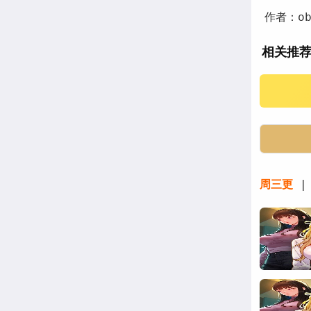
作者：o
相关推
周三更
| 